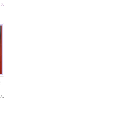
んス
運
こ
込ん