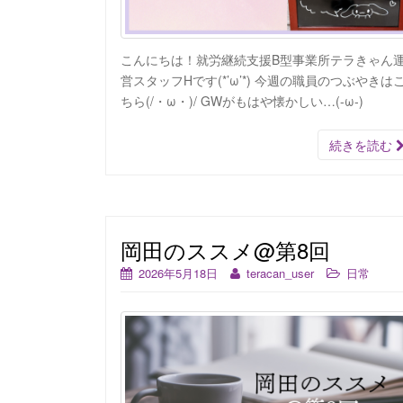
こんにちは！就労継続支援B型事業所テラきゃん
営スタッフHです(*’ω’*) 今週の職員のつぶやきは
ちら(/・ω・)/ GWがもはや懐かしい…(-ω-)
続きを読む
岡田のススメ@第8回
2026年5月18日
teracan_user
日常