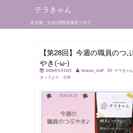
テラきゃん
名古屋・大須のB型作業所ブログ
【第28回】今週の職員のつ
やき(-ω-)
2026年5月25日
teracan_staff
テラきゃ
・
タッフより
日常