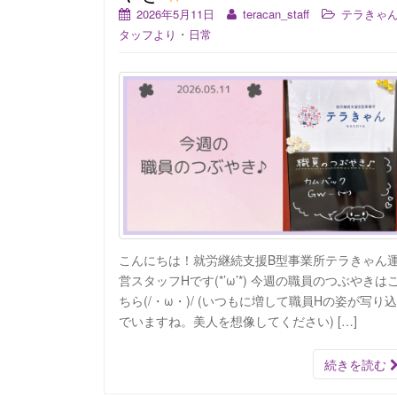
2026年5月11日
teracan_staff
テラきゃ
・
タッフより
日常
こんにちは！就労継続支援B型事業所テラきゃん
営スタッフHです(*’ω’*) 今週の職員のつぶやきは
ちら(/・ω・)/ (いつもに増して職員Hの姿が写り
でいますね。美人を想像してください) […]
続きを読む