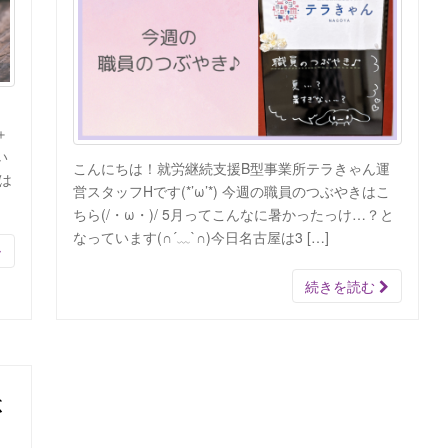
）
＋
い
こんにちは！就労継続支援B型事業所テラきゃん運
は
営スタッフHです(*’ω’*) 今週の職員のつぶやきはこ
ちら(/・ω・)/ 5月ってこんなに暑かったっけ…？と
なっています(∩´﹏`∩)今日名古屋は3 […]
続きを読む
ぶ