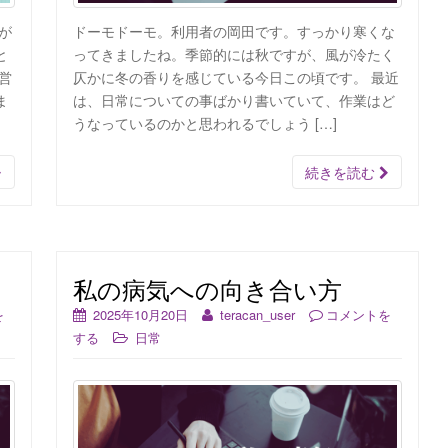
が
ドーモドーモ。利用者の岡田です。すっかり寒くな
と
ってきましたね。季節的には秋ですが、風が冷たく
営
仄かに冬の香りを感じている今日この頃です。 最近
ま
は、日常についての事ばかり書いていて、作業はど
うなっているのかと思われるでしょう […]
続きを読む
私の病気への向き合い方
を
2025年10月20日
teracan_user
コメントを
する
日常