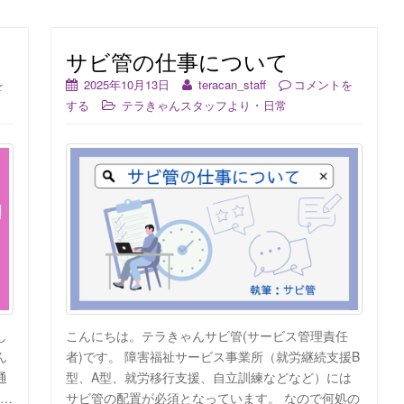
サビ管の仕事について
を
2025年10月13日
teracan_staff
コメントを
・
する
テラきゃんスタッフより
日常
し
こんにちは。テラきゃんサビ管(サービス管理責任
ん
者)です。 障害福祉サービス事業所（就労継続支援B
通
型、A型、就労移行支援、自立訓練などなど）には
0…
サビ管の配置が必須となっています。 なので何処の