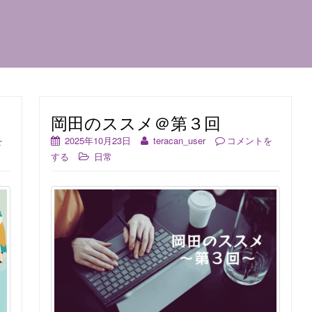
岡田のススメ＠第３回
を
2025年10月23日
teracan_user
コメントを
する
日常