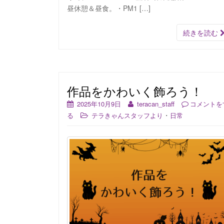
昼休憩＆昼食。・PM1 […]
続きを読む
作品をかわいく飾ろう！
2025年10月9日
teracan_staff
コメントを
・
る
テラきゃんスタッフより
日常