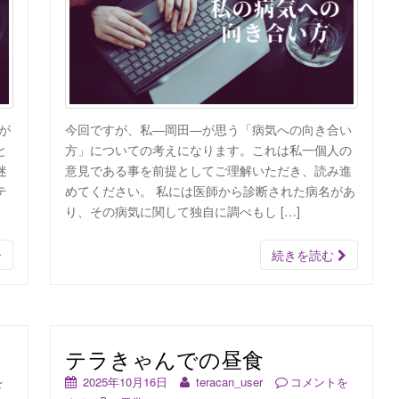
が
今回ですが、私―岡田―が思う「病気への向き合い
と
方」についての考えになります。これは私一個人の
迷
意見である事を前提としてご理解いただき、読み進
テ
めてください。 私には医師から診断された病名があ
り、その病気に関して独自に調べもし […]
続きを読む
テラきゃんでの昼食
を
2025年10月16日
teracan_user
コメントを